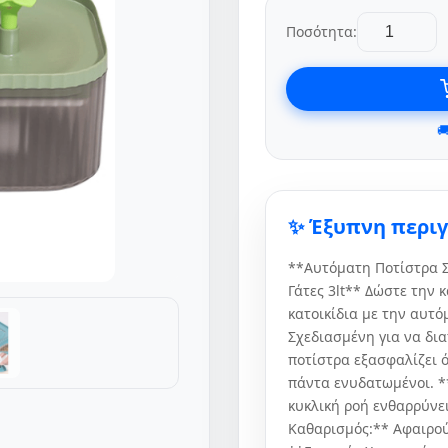
Ποσότητα:

✨ Έξυπνη περι
**Αυτόματη Ποτίστρα Σ
Γάτες 3lt** Δώστε την
κατοικίδια με την αυτό
Σχεδιασμένη για να δια
ποτίστρα εξασφαλίζει ό
πάντα ενυδατωμένοι. *
κυκλική ροή ενθαρρύνει
Καθαρισμός:** Αφαιρού