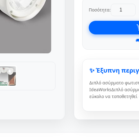
Ποσότητα:

✨ Έξυπνη περι
Διπλό ασύρματο φωτιστ
IdeaWorksΔιπλό ασύρμα
εύκολο να τοποθετηθεί ο