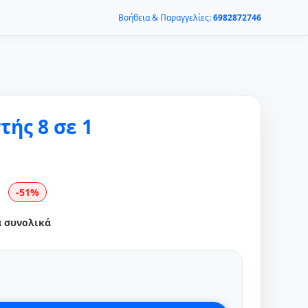
Βοήθεια & Παραγγελίες:
6982872746
ής 8 σε 1
-51%
α συνολικά