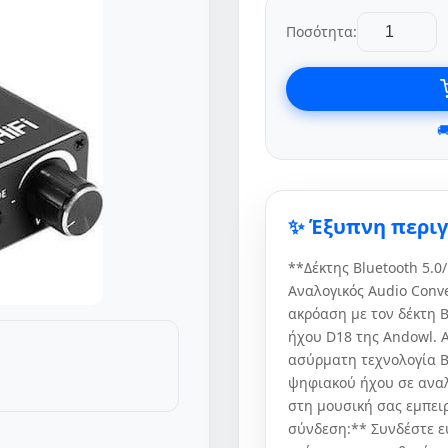
Ποσότητα:

✨ Έξυπνη περι
**Δέκτης Bluetooth 5.
Αναλογικός Audio Conv
ακρόαση με τον δέκτη B
ήχου D18 της Andowl. 
ασύρματη τεχνολογία B
ψηφιακού ήχου σε αναλ
στη μουσική σας εμπει
σύνδεση:** Συνδέστε εύ