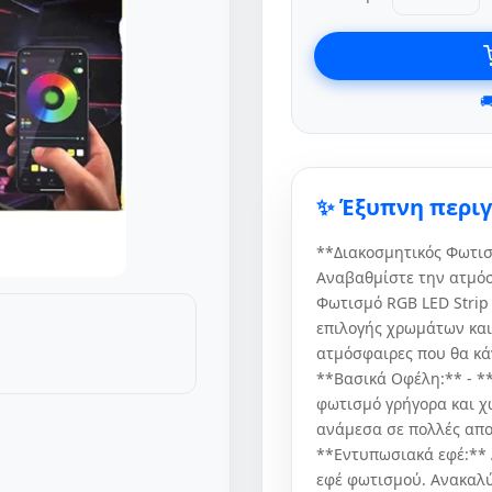

✨ Έξυπνη περι
**Διακοσμητικός Φωτισ
Αναβαθμίστε την ατμόσ
Φωτισμό RGB LED Strip
επιλογής χρωμάτων και
ατμόσφαιρες που θα κά
**Βασικά Οφέλη:** - *
φωτισμό γρήγορα και χω
ανάμεσα σε πολλές αποχ
**Εντυπωσιακά εφέ:** 
εφέ φωτισμού. Ανακαλύ