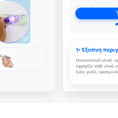

✨ Έξυπνη περι
Επαναστατικό υλικό, υγ
σφραγίζει κάθε υλικό, 
ξύλο, γυαλί, ύφασμα κλπ