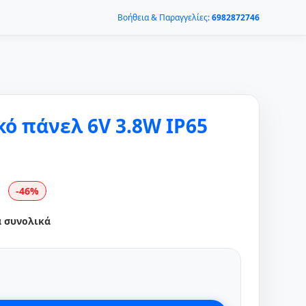
Βοήθεια & Παραγγελίες:
6982872746
ό πάνελ 6V 3.8W IP65
-46%
α συνολικά