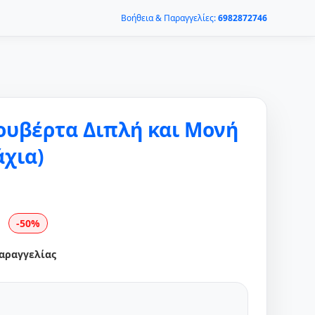
Βοήθεια & Παραγγελίες:
6982872746
ουβέρτα Διπλή και Μονή
άχια)
-50%
αραγγελίας