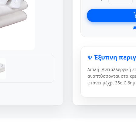

✨ Έξυπνη περι
Διπλή :Αντιαλλεργική 
αναπτύσσονται στα κρεβ
φτάνει μέχρι 35ο C δημι