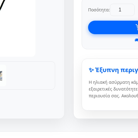
Ποσότητα:

✨ Έξυπνη περι
Η ηλιακή ασύρματη κά
εξαιρετικές δυνατότητ
περιουσία σας. Ακολουθ