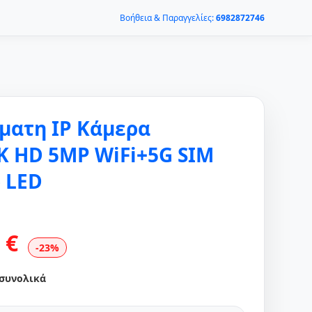
Βοήθεια & Παραγγελίες:
6982872746
ματη IP Κάμερα
K HD 5MP WiFi+5G SIM
 LED
 €
-23%
 συνολικά