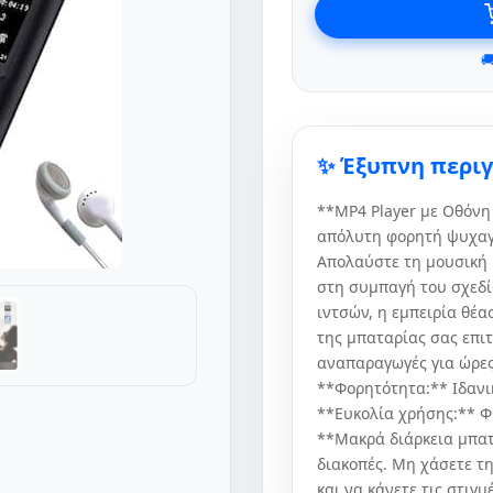

✨ Έξυπνη περι
**MP4 Player με Οθόνη
απόλυτη φορητή ψυχαγω
Απολαύστε τη μουσική κ
στη συμπαγή του σχεδί
ιντσών, η εμπειρία θέα
της μπαταρίας σας επι
αναπαραγωγές για ώρες
**Φορητότητα:** Ιδανικ
**Ευκολία χρήσης:** Φι
**Μακρά διάρκεια μπατ
διακοπές. Μη χάσετε τ
και να κάνετε τις στιγμ