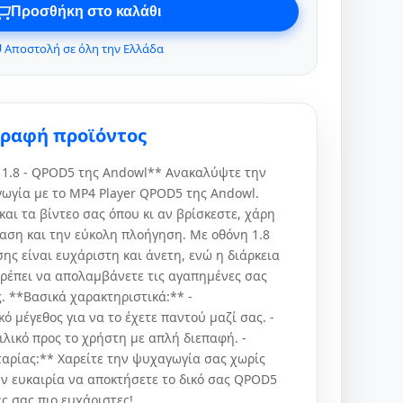
Προσθήκη στο καλάθι
 Αποστολή σε όλη την Ελλάδα
γραφή προϊόντος
 1.8 - QPOD5 της Andowl** Ανακαλύψτε την
γία με το MP4 Player QPOD5 της Andowl.
αι τα βίντεο σας όπου κι αν βρίσκεστε, χάρη
αση και την εύκολη πλοήγηση. Με οθόνη 1.8
σης είναι ευχάριστη και άνετη, ενώ η διάρκεια
τρέπει να απολαμβάνετε τις αγαπημένες σας
. **Βασικά χαρακτηριστικά:** -
ό μέγεθος για να το έχετε παντού μαζί σας. -
λικό προς το χρήστη με απλή διεπαφή. -
αρίας:** Χαρείτε την ψυχαγωγία σας χωρίς
ην ευκαιρία να αποκτήσετε το δικό σας QPOD5
ές σας πιο ευχάριστες!