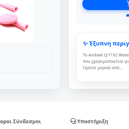

✨ Έξυπνη περι
Το Andowl Q-T192 Water
που χρησιμοποιείται γι
Ορίστε μερικά από...
οροι Σύνδεσμοι
Υποστήριξη