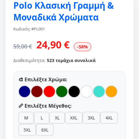
Polo Κλασική Γραμμή &
Μοναδικά Χρώματα
Κωδικός: #PL001
24,90 €
59,00 €
-58%
Διαθεσιμότητα:
523 τεμάχια συνολικά
🎨 Επιλέξτε Χρώμα:
📏 Επιλέξτε Μέγεθος:
M
L
XL
XXL
3XL
4XL
5XL
6XL