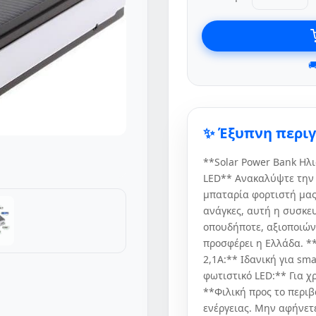

✨ Έξυπνη περι
**Solar Power Bank Ηλ
LED** Ανακαλύψτε την ε
μπαταρία φορτιστή μας!
ανάγκες, αυτή η συσκευ
οπουδήποτε, αξιοποιών
προσφέρει η Ελλάδα. *
2,1Α:** Ιδανική για s
φωτιστικό LED:** Για χ
**Φιλική προς το περι
ενέργειας. Μην αφήνετε