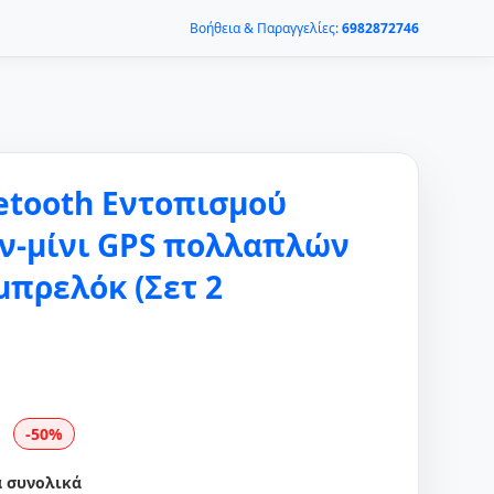
Βοήθεια & Παραγγελίες:
6982872746
etooth Εντοπισμού
ν-μίνι GPS πολλαπλών
μπρελόκ (Σετ 2
-50%
α συνολικά