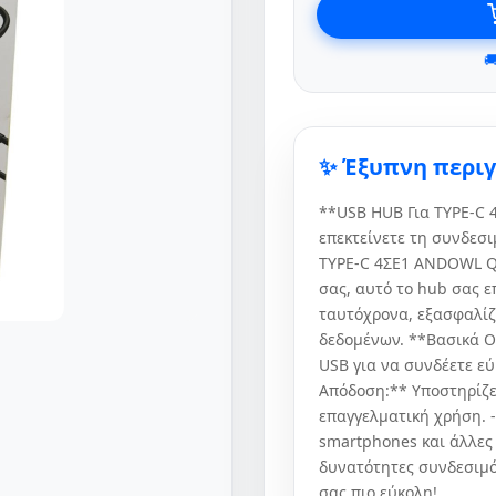

✨ Έξυπνη περι
**USB HUB Για TYPE-C 4
επεκτείνετε τη συνδεσ
TYPE-C 4ΣΕ1 ANDOWL Q-
σας, αυτό το hub σας 
ταυτόχρονα, εξασφαλίζ
δεδομένων. **Βασικά Ο
USB για να συνδέετε εύ
Απόδοση:** Υποστηρίζε
επαγγελματική χρήση. -
smartphones και άλλες
δυνατότητες συνδεσιμό
σας πιο εύκολη!