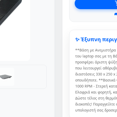

✨ Έξυπνη περι
**Βάση με Ανεμιστήρα 
του laptop σας με τη Β
προσφέρει άριστη ψύξη
που λειτουργεί αθόρυβα
διαστάσεις 330 x 250 x 
οπουδήποτε. **Βασικά 
1000 RPM - Στερεή κατα
Ελαφριά και φορητή, κα
Δώστε τέλος στη θερμό
διακοπές! Παραγγείλτε 
υπολογιστή σας δροσερ