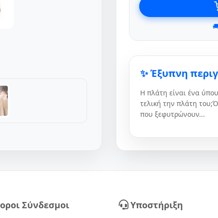

✨ Έξυπνη περι
Η πλάτη είναι ένα ύπου
τελική την πλάτη του;Ό
που ξεφυτρώνουν...
οροι Σύνδεσμοι
Υποστήριξη